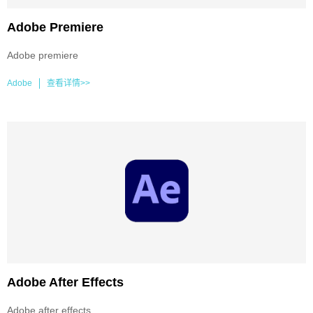
Adobe Premiere
Adobe premiere
Adobe
查看详情>>
Adobe After Effects
Adobe after effects