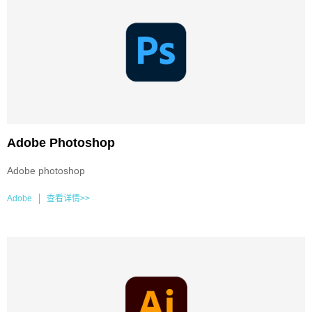
Adobe Photoshop
Adobe photoshop
Adobe
查看详情>>