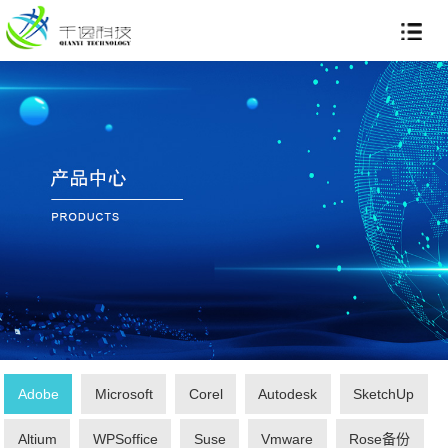
Adobe
Microsoft
Corel
Autodesk
SketchUp
Altium
WPSoffice
Suse
Vmware
Rose备份